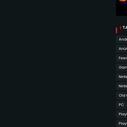
T
And
Anún
Fee
Ga
Nin
Nint
Old
PC
Play
Play