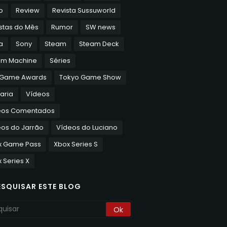
o
Review
Revista Sussuworld
stas do Mês
Rumor
SW news
a
Sony
Steam
Steam Deck
am Machine
Séries
 Game Awards
Tokyo Game Show
aria
Vídeos
eos Comentados
os do Jarrão
Vídeos do Luciano
x Game Pass
Xbox Series S
 Series X
ESQUISAR ESTE BLOG