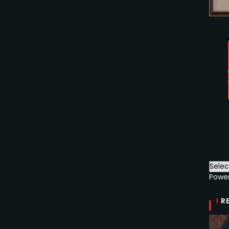
Powe
R