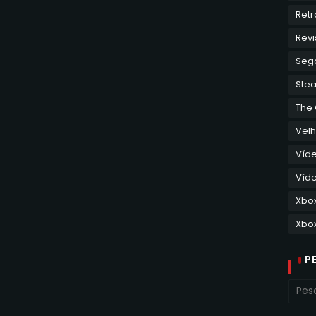
Retr
Revi
Seg
Ste
The
Velh
Víd
Víde
Xbo
Xbox
P