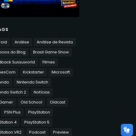
AGS
roid
Análise
Análise de Revista
cios do Blog
Brasil Game Show
dback Sussuworld
Filmes
mesCom
Kickstarter
Microsoft
tendo
Nintendo Switch
endo Switch 2
Notícias
 Gamer
Old School
Oldcast
PSN Plus
PlayStation
Station 4
PlayStation 5
Station VR2
Podcast
Preview