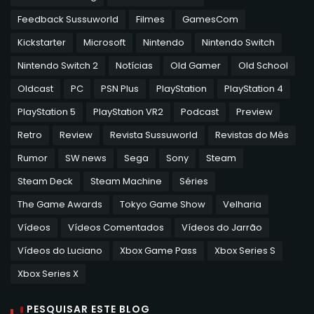
Feedback Sussuworld
Filmes
GamesCom
Kickstarter
Microsoft
Nintendo
Nintendo Switch
Nintendo Switch 2
Notícias
Old Gamer
Old School
Oldcast
PC
PSN Plus
PlayStation
PlayStation 4
PlayStation 5
PlayStation VR2
Podcast
Preview
Retro
Review
Revista Sussuworld
Revistas do Mês
Rumor
SW news
Sega
Sony
Steam
Steam Deck
Steam Machine
Séries
The Game Awards
Tokyo Game Show
Velharia
Vídeos
Vídeos Comentados
Vídeos do Jarrão
Vídeos do Luciano
Xbox Game Pass
Xbox Series S
Xbox Series X
PESQUISAR ESTE BLOG