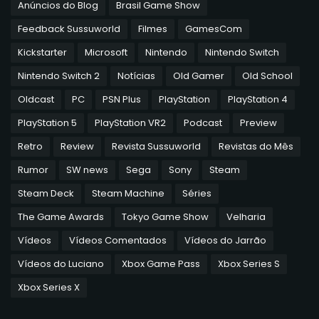
Anúncios do Blog
Brasil Game Show
Feedback Sussuworld
Filmes
GamesCom
Kickstarter
Microsoft
Nintendo
Nintendo Switch
Nintendo Switch 2
Notícias
Old Gamer
Old School
Oldcast
PC
PSN Plus
PlayStation
PlayStation 4
PlayStation 5
PlayStation VR2
Podcast
Preview
Retro
Review
Revista Sussuworld
Revistas do Mês
Rumor
SW news
Sega
Sony
Steam
Steam Deck
Steam Machine
Séries
The Game Awards
Tokyo Game Show
Velharia
Vídeos
Vídeos Comentados
Vídeos do Jarrão
Vídeos do Luciano
Xbox Game Pass
Xbox Series S
Xbox Series X