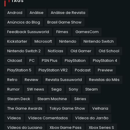
TAGS
Android
Análise
Análise de Revista
Anúncios do Blog
Brasil Game Show
Feedback Sussuworld
Filmes
GamesCom
Kickstarter
Microsoft
Nintendo
Nintendo Switch
Nintendo Switch 2
Notícias
Old Gamer
Old School
Oldcast
PC
PSN Plus
PlayStation
PlayStation 4
PlayStation 5
PlayStation VR2
Podcast
Preview
Retro
Review
Revista Sussuworld
Revistas do Mês
Rumor
SW news
Sega
Sony
Steam
Steam Deck
Steam Machine
Séries
The Game Awards
Tokyo Game Show
Velharia
Vídeos
Vídeos Comentados
Vídeos do Jarrão
Vídeos do Luciano
Xbox Game Pass
Xbox Series S