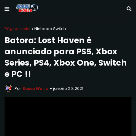
Página inicial
Nintendo Switch
Batora: Lost Haven é
anunciado para PS5, Xbox
Series, PS4, Xbox One, Switch
e PC !!
Por
Sussu World
-
janeiro 29, 2021