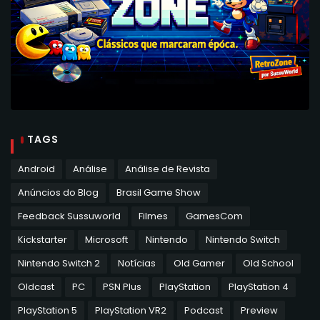
TAGS
Android
Análise
Análise de Revista
Anúncios do Blog
Brasil Game Show
Feedback Sussuworld
Filmes
GamesCom
Kickstarter
Microsoft
Nintendo
Nintendo Switch
Nintendo Switch 2
Notícias
Old Gamer
Old School
Oldcast
PC
PSN Plus
PlayStation
PlayStation 4
PlayStation 5
PlayStation VR2
Podcast
Preview