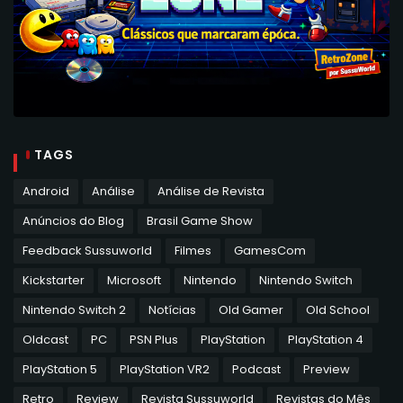
TAGS
Android
Análise
Análise de Revista
Anúncios do Blog
Brasil Game Show
Feedback Sussuworld
Filmes
GamesCom
Kickstarter
Microsoft
Nintendo
Nintendo Switch
Nintendo Switch 2
Notícias
Old Gamer
Old School
Oldcast
PC
PSN Plus
PlayStation
PlayStation 4
PlayStation 5
PlayStation VR2
Podcast
Preview
Retro
Review
Revista Sussuworld
Revistas do Mês