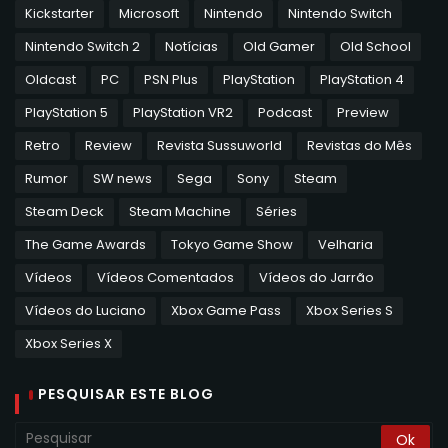
Kickstarter
Microsoft
Nintendo
Nintendo Switch
Nintendo Switch 2
Notícias
Old Gamer
Old School
Oldcast
PC
PSN Plus
PlayStation
PlayStation 4
PlayStation 5
PlayStation VR2
Podcast
Preview
Retro
Review
Revista Sussuworld
Revistas do Mês
Rumor
SW news
Sega
Sony
Steam
Steam Deck
Steam Machine
Séries
The Game Awards
Tokyo Game Show
Velharia
Vídeos
Vídeos Comentados
Vídeos do Jarrão
Vídeos do Luciano
Xbox Game Pass
Xbox Series S
Xbox Series X
PESQUISAR ESTE BLOG