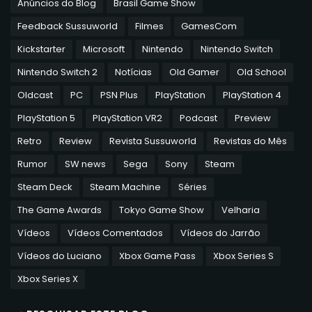
Anúncios do Blog
Brasil Game Show
Feedback Sussuworld
Filmes
GamesCom
Kickstarter
Microsoft
Nintendo
Nintendo Switch
Nintendo Switch 2
Notícias
Old Gamer
Old School
Oldcast
PC
PSN Plus
PlayStation
PlayStation 4
PlayStation 5
PlayStation VR2
Podcast
Preview
Retro
Review
Revista Sussuworld
Revistas do Mês
Rumor
SW news
Sega
Sony
Steam
Steam Deck
Steam Machine
Séries
The Game Awards
Tokyo Game Show
Velharia
Vídeos
Vídeos Comentados
Vídeos do Jarrão
Vídeos do Luciano
Xbox Game Pass
Xbox Series S
Xbox Series X