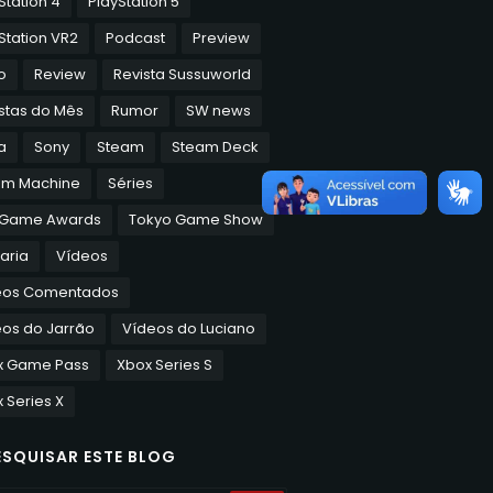
Station VR2
Podcast
Preview
o
Review
Revista Sussuworld
stas do Mês
Rumor
SW news
a
Sony
Steam
Steam Deck
am Machine
Séries
 Game Awards
Tokyo Game Show
aria
Vídeos
eos Comentados
os do Jarrão
Vídeos do Luciano
x Game Pass
Xbox Series S
 Series X
ESQUISAR ESTE BLOG