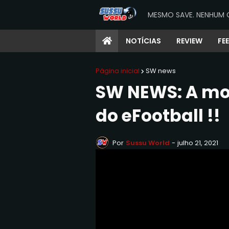
MESMO SAVE. NENHUM 
NOTÍCIAS
REVIEW
FE
Página inicial
SW news
SW NEWS: A mor
do eFootball !!
Por
Sussu World
-
julho 21, 2021