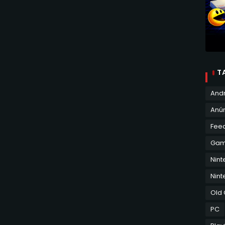
T
And
Anún
Fee
Ga
Nin
Nint
Old
PC
Play