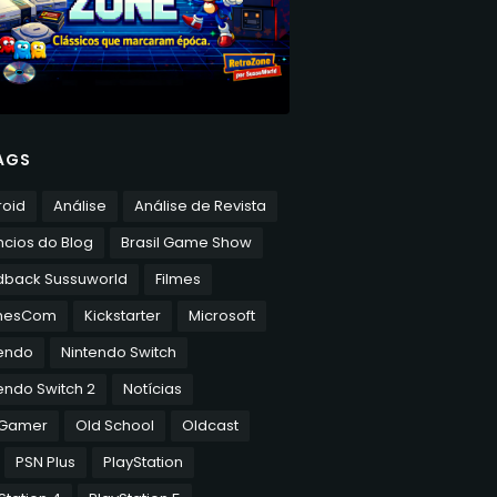
AGS
roid
Análise
Análise de Revista
cios do Blog
Brasil Game Show
dback Sussuworld
Filmes
mesCom
Kickstarter
Microsoft
tendo
Nintendo Switch
endo Switch 2
Notícias
 Gamer
Old School
Oldcast
PSN Plus
PlayStation
Station 4
PlayStation 5