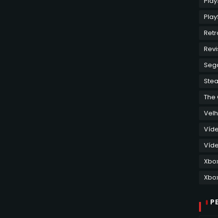
Play
Retr
Revi
Seg
Ste
The
Velh
Víd
Víde
Xbo
Xbox
P