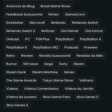
Anúncios do Blog
Brasil Game Show
Feedback Sussuworld
Filmes
GamesCom
Kickstarter
Microsoft
Nintendo
Nintendo Switch
Nintendo Switch 2
Notícias
Old Gamer
Old School
Oldcast
PC
PSN Plus
PlayStation
PlayStation 4
PlayStation 5
PlayStation VR2
Podcast
Preview
Retro
Review
Revista Sussuworld
Revistas do Mês
Rumor
SW news
Sega
Sony
Steam
Steam Deck
Steam Machine
Séries
The Game Awards
Tokyo Game Show
Velharia
Vídeos
Vídeos Comentados
Vídeos do Jarrão
Vídeos do Luciano
Xbox Game Pass
Xbox Series S
Xbox Series X