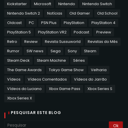
Kickstarter
Microsoft
Nintendo
Nintendo Switch
Nintendo Switch 2
Notícias
Old Gamer
Old School
Oldcast
PC
PSN Plus
PlayStation
PlayStation 4
PlayStation 5
PlayStation VR2
Podcast
Preview
Retro
Review
Revista Sussuworld
Revistas do Mês
Rumor
SW news
Sega
Sony
Steam
Steam Deck
Steam Machine
Séries
The Game Awards
Tokyo Game Show
Velharia
Vídeos
Vídeos Comentados
Vídeos do Jarrão
Vídeos do Luciano
Xbox Game Pass
Xbox Series S
Xbox Series X
PESQUISAR ESTE BLOG