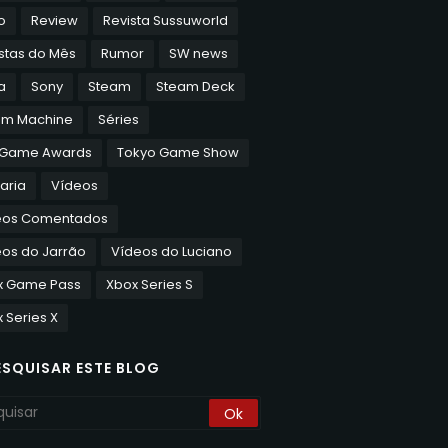
o
Review
Revista Sussuworld
stas do Mês
Rumor
SW news
a
Sony
Steam
Steam Deck
am Machine
Séries
 Game Awards
Tokyo Game Show
aria
Vídeos
eos Comentados
os do Jarrão
Vídeos do Luciano
x Game Pass
Xbox Series S
 Series X
ESQUISAR ESTE BLOG