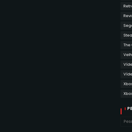
Retr
Revi
Seg
Ste
The
Velh
Víd
Víde
Xbo
Xbox
P