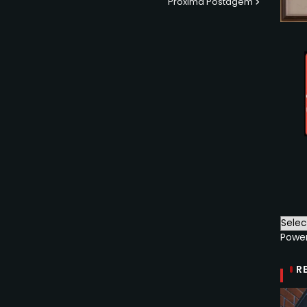
Próxima Postagem
Powe
R