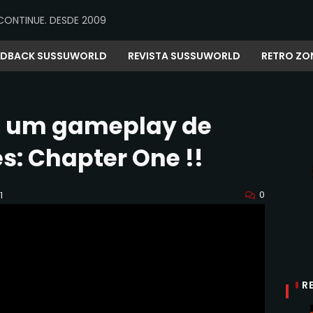
CONTINUE. DESDE 2009
EDBACK SUSSUWORLD
REVISTA SUSSUWORLD
RETRO ZO
s um gameplay de
s: Chapter One !!
0
1
R