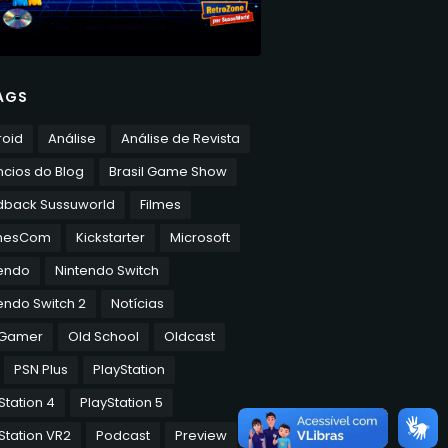
AGS
roid
Análise
Análise de Revista
cios do Blog
Brasil Game Show
dback Sussuworld
Filmes
mesCom
Kickstarter
Microsoft
tendo
Nintendo Switch
endo Switch 2
Notícias
 Gamer
Old School
Oldcast
PSN Plus
PlayStation
Station 4
PlayStation 5
Station VR2
Podcast
Preview