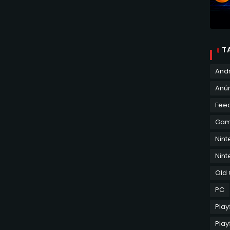
T
And
Anún
Fee
Ga
Nin
Nint
Old
PC
Play
Play