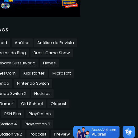
AGS
roid
Análise
Análise de Revista
cios do Blog
Brasil Game Show
dback Sussuworld
Filmes
mesCom
Kickstarter
Microsoft
tendo
Nintendo Switch
endo Switch 2
Notícias
 Gamer
Old School
Oldcast
PSN Plus
PlayStation
Station 4
PlayStation 5
Station VR2
Podcast
Preview