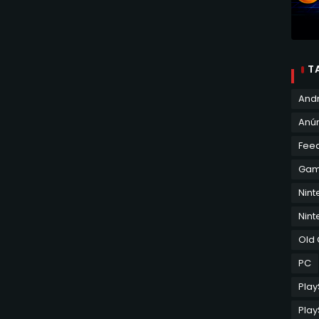
T
And
Anún
Fee
Ga
Nin
Nint
Old
PC
Play
Play