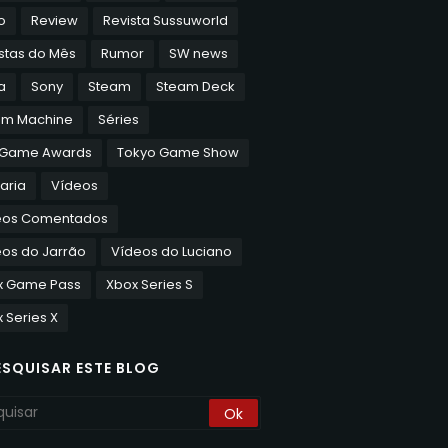
o
Review
Revista Sussuworld
stas do Mês
Rumor
SW news
a
Sony
Steam
Steam Deck
am Machine
Séries
 Game Awards
Tokyo Game Show
aria
Vídeos
eos Comentados
os do Jarrão
Vídeos do Luciano
x Game Pass
Xbox Series S
 Series X
ESQUISAR ESTE BLOG