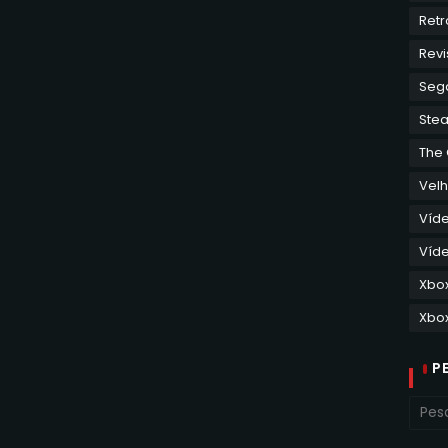
Retr
Revi
Seg
Ste
The
Velh
Víd
Víde
Xbo
Xbox
P