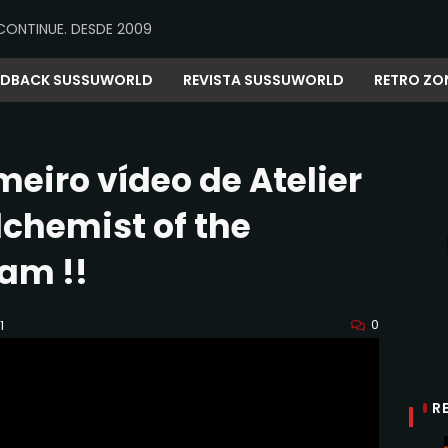
CONTINUE. DESDE 2009
EDBACK SUSSUWORLD
REVISTA SUSSUWORLD
RETRO ZO
eiro vídeo de Atelier
lchemist of the
am !!
0
1
R