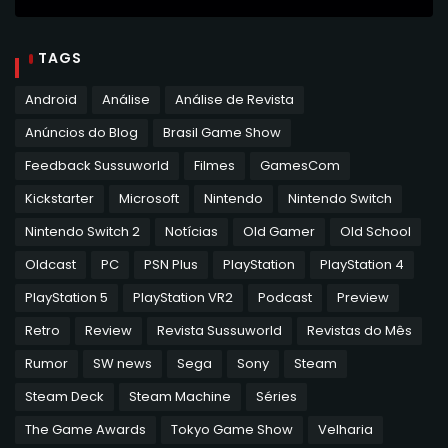
TAGS
Android
Análise
Análise de Revista
Anúncios do Blog
Brasil Game Show
Feedback Sussuworld
Filmes
GamesCom
Kickstarter
Microsoft
Nintendo
Nintendo Switch
Nintendo Switch 2
Notícias
Old Gamer
Old School
Oldcast
PC
PSN Plus
PlayStation
PlayStation 4
PlayStation 5
PlayStation VR2
Podcast
Preview
Retro
Review
Revista Sussuworld
Revistas do Mês
Rumor
SW news
Sega
Sony
Steam
Steam Deck
Steam Machine
Séries
The Game Awards
Tokyo Game Show
Velharia