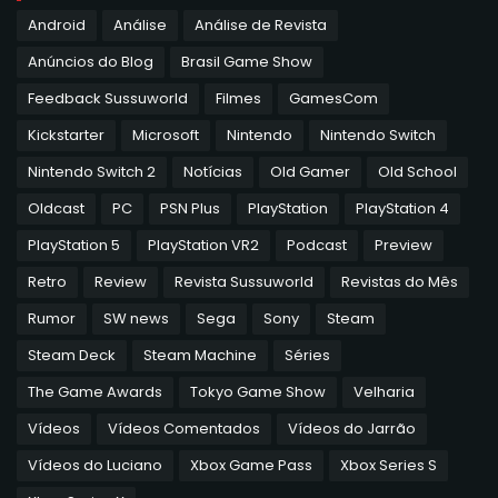
Android
Análise
Análise de Revista
Anúncios do Blog
Brasil Game Show
Feedback Sussuworld
Filmes
GamesCom
Kickstarter
Microsoft
Nintendo
Nintendo Switch
Nintendo Switch 2
Notícias
Old Gamer
Old School
Oldcast
PC
PSN Plus
PlayStation
PlayStation 4
PlayStation 5
PlayStation VR2
Podcast
Preview
Retro
Review
Revista Sussuworld
Revistas do Mês
Rumor
SW news
Sega
Sony
Steam
Steam Deck
Steam Machine
Séries
The Game Awards
Tokyo Game Show
Velharia
Vídeos
Vídeos Comentados
Vídeos do Jarrão
Vídeos do Luciano
Xbox Game Pass
Xbox Series S