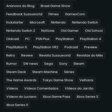
Anúncios do Blog
Brasil Game Show
Feedback Sussuworld
Filmes
GamesCom
Kickstarter
Microsoft
Nintendo
Nintendo Switch
Nintendo Switch 2
Notícias
Old Gamer
Old School
Oldcast
PC
PSN Plus
PlayStation
PlayStation 4
PlayStation 5
PlayStation VR2
Podcast
Preview
Retro
Review
Revista Sussuworld
Revistas do Mês
Rumor
SW news
Sega
Sony
Steam
Steam Deck
Steam Machine
Séries
The Game Awards
Tokyo Game Show
Velharia
Vídeos
Vídeos Comentados
Vídeos do Jarrão
Vídeos do Luciano
Xbox Game Pass
Xbox Series S
Xbox Series X