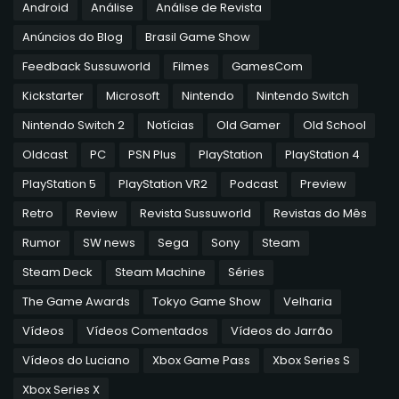
Android
Análise
Análise de Revista
Anúncios do Blog
Brasil Game Show
Feedback Sussuworld
Filmes
GamesCom
Kickstarter
Microsoft
Nintendo
Nintendo Switch
Nintendo Switch 2
Notícias
Old Gamer
Old School
Oldcast
PC
PSN Plus
PlayStation
PlayStation 4
PlayStation 5
PlayStation VR2
Podcast
Preview
Retro
Review
Revista Sussuworld
Revistas do Mês
Rumor
SW news
Sega
Sony
Steam
Steam Deck
Steam Machine
Séries
The Game Awards
Tokyo Game Show
Velharia
Vídeos
Vídeos Comentados
Vídeos do Jarrão
Vídeos do Luciano
Xbox Game Pass
Xbox Series S
Xbox Series X