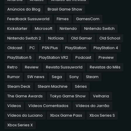
Anúncios do Blog
Brasil Game Show
Feedback Sussuworld
Filmes
GamesCom
Kickstarter
Microsoft
Nintendo
Nintendo Switch
Nintendo Switch 2
Notícias
Old Gamer
Old School
Oldcast
PC
PSN Plus
PlayStation
PlayStation 4
PlayStation 5
PlayStation VR2
Podcast
Preview
Retro
Review
Revista Sussuworld
Revistas do Mês
Rumor
SW news
Sega
Sony
Steam
Steam Deck
Steam Machine
Séries
The Game Awards
Tokyo Game Show
Velharia
Vídeos
Vídeos Comentados
Vídeos do Jarrão
Vídeos do Luciano
Xbox Game Pass
Xbox Series S
Xbox Series X