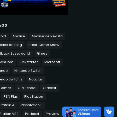
AGS
roid
Análise
Análise de Revista
cios do Blog
Brasil Game Show
dback Sussuworld
Filmes
mesCom
Kickstarter
Microsoft
tendo
Nintendo Switch
endo Switch 2
Notícias
 Gamer
Old School
Oldcast
PSN Plus
PlayStation
Station 4
PlayStation 5
Station VR2
Podcast
Preview