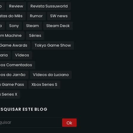
o
Review
Revista Sussuworld
stas do Mês
Rumor
SW news
a
Sony
Steam
Steam Deck
am Machine
Séries
 Game Awards
Tokyo Game Show
aria
Vídeos
eos Comentados
os do Jarrão
Vídeos do Luciano
x Game Pass
Xbox Series S
 Series X
ESQUISAR ESTE BLOG