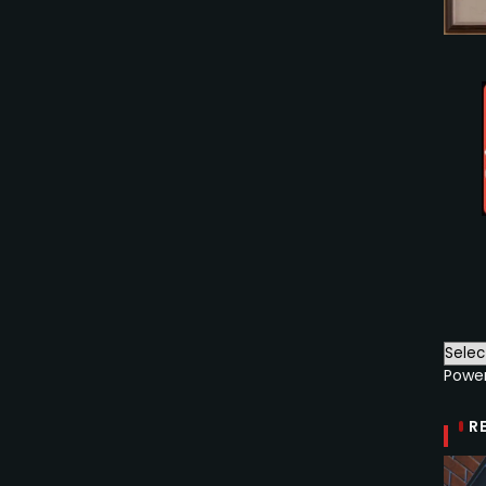
Powe
R