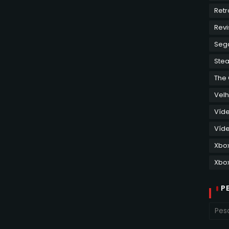
Retr
Revi
Seg
Ste
The
Velh
Víd
Víde
Xbo
Xbox
P