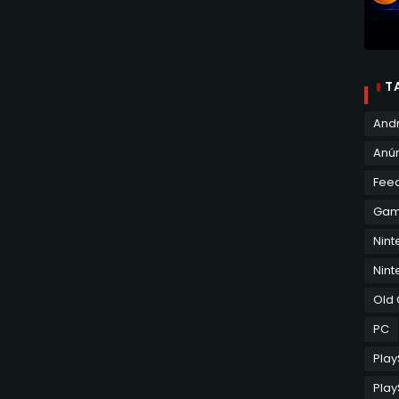
T
And
Anún
Fee
Ga
Nin
Nint
Old
PC
Play
Play