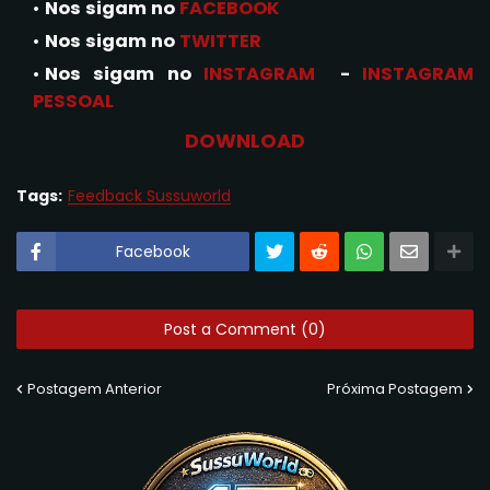
Nos sigam no
FACEBOOK
Nos sigam no
TWITTER
Nos sigam no
INSTAGRAM
-
INSTAGRAM
PESSOAL
DOWNLOAD
Tags:
Feedback Sussuworld
Facebook
Post a Comment (0)
Postagem Anterior
Próxima Postagem