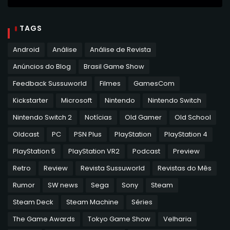
TAGS
Android
Análise
Análise de Revista
Anúncios do Blog
Brasil Game Show
Feedback Sussuworld
Filmes
GamesCom
Kickstarter
Microsoft
Nintendo
Nintendo Switch
Nintendo Switch 2
Notícias
Old Gamer
Old School
Oldcast
PC
PSN Plus
PlayStation
PlayStation 4
PlayStation 5
PlayStation VR2
Podcast
Preview
Retro
Review
Revista Sussuworld
Revistas do Mês
Rumor
SW news
Sega
Sony
Steam
Steam Deck
Steam Machine
Séries
The Game Awards
Tokyo Game Show
Velharia