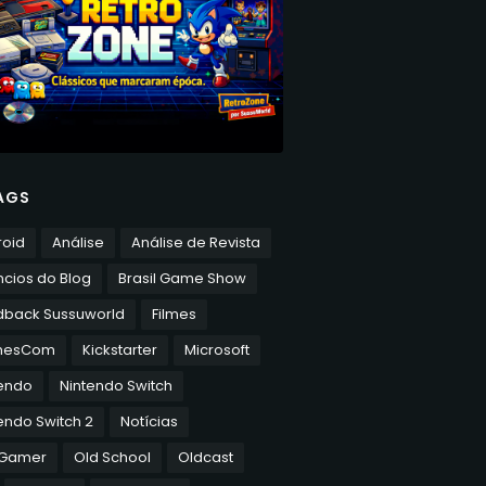
AGS
roid
Análise
Análise de Revista
cios do Blog
Brasil Game Show
dback Sussuworld
Filmes
mesCom
Kickstarter
Microsoft
tendo
Nintendo Switch
endo Switch 2
Notícias
 Gamer
Old School
Oldcast