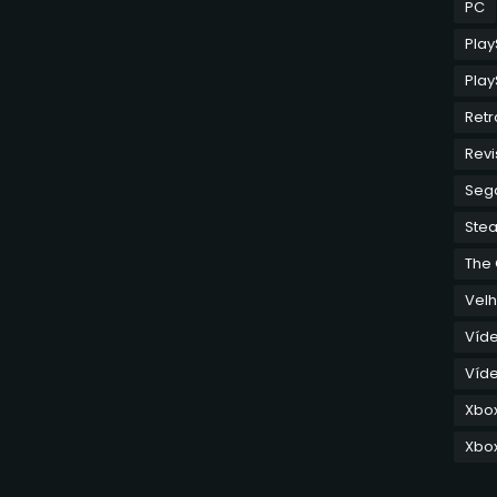
PC
Play
Play
Retr
Revi
Seg
Ste
The
Velh
Víd
Víde
Xbo
Xbox