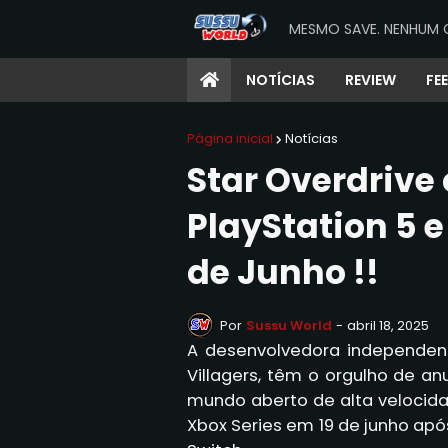
MESMO SAVE. NENHUM 
NOTÍCIAS
REVIEW
FE
Página inicial
Notícias
Star Overdrive
PlayStation 5 e
de Junho !!
Por
Sussu World
-
abril 18, 2025
A desenvolvedora independent
Villagers, têm o orgulho de a
mundo aberto de alta velocida
Xbox Series em 19 de junho a