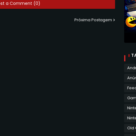
ost a Comment (0)
Próxima Postagem
T
And
Anún
Fee
Ga
Nin
Nint
Old