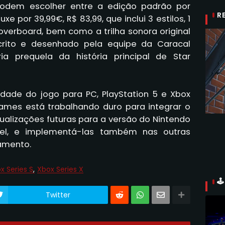
 podem escolher entre a edição padrão por
R
xe por 39,99€, R$ 83,99, que inclui 3 estilos, 1
overboard, bem como a trilha sonora original
scrito e desenhado pela equipe da Caracal
a prequela da história principal de Star
idade do jogo para PC, PlayStation 5 e Xbox
Games está trabalhando duro para integrar o
alizações futuras para a versão do Nintendo
vel, e implementá-las também nas outras
amento.
x Series S
Xbox Series X

Twitter