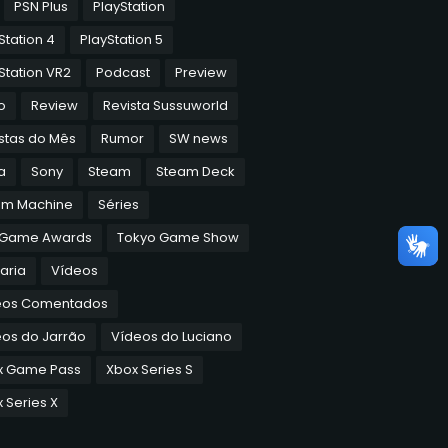
PSN Plus
PlayStation
Station 4
PlayStation 5
Station VR2
Podcast
Preview
o
Review
Revista Sussuworld
stas do Mês
Rumor
SW news
a
Sony
Steam
Steam Deck
am Machine
Séries
 Game Awards
Tokyo Game Show
aria
Vídeos
eos Comentados
os do Jarrão
Vídeos do Luciano
x Game Pass
Xbox Series S
 Series X