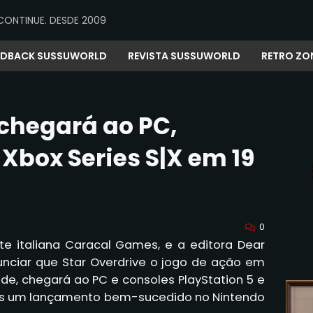
CONTINUE. DESDE 2009
EDBACK SUSSUWORLD
REVISTA SUSSUWORLD
RETRO ZO
 chegará ao PC,
 Xbox Series S|X em 19
0
e italiana Caracal Games, e a editora Dear
nunciar que Star Overdrive o jogo de ação em
de, chegará ao PC e consoles PlayStation 5 e
pós um lançamento bem-sucedido no Nintendo