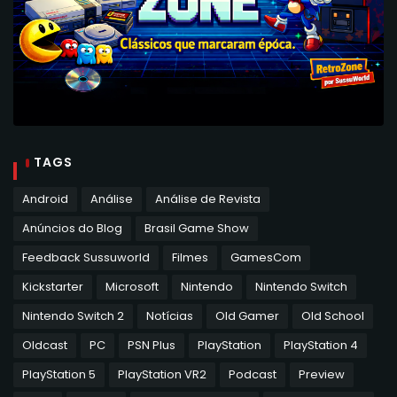
TAGS
Android
Análise
Análise de Revista
Anúncios do Blog
Brasil Game Show
Feedback Sussuworld
Filmes
GamesCom
Kickstarter
Microsoft
Nintendo
Nintendo Switch
Nintendo Switch 2
Notícias
Old Gamer
Old School
Oldcast
PC
PSN Plus
PlayStation
PlayStation 4
PlayStation 5
PlayStation VR2
Podcast
Preview