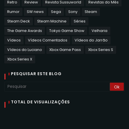
Retro
Review
Revista Sussuworld
Revistas do Mês
Rumor
SW news
Sega
Sony
Steam
Steam Deck
Steam Machine
Séries
The Game Awards
Tokyo Game Show
Velharia
Vídeos
Vídeos Comentados
Vídeos do Jarrão
Vídeos do Luciano
Xbox Game Pass
Xbox Series S
Xbox Series X
PESQUISAR ESTE BLOG
TOTAL DE VISUALIZAÇÕES