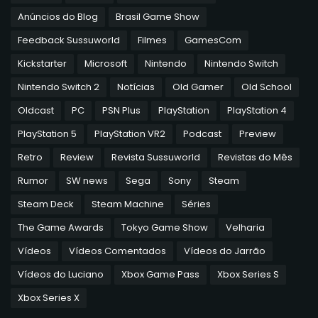
Anúncios do Blog
Brasil Game Show
Feedback Sussuworld
Filmes
GamesCom
Kickstarter
Microsoft
Nintendo
Nintendo Switch
Nintendo Switch 2
Notícias
Old Gamer
Old School
Oldcast
PC
PSN Plus
PlayStation
PlayStation 4
PlayStation 5
PlayStation VR2
Podcast
Preview
Retro
Review
Revista Sussuworld
Revistas do Mês
Rumor
SW news
Sega
Sony
Steam
Steam Deck
Steam Machine
Séries
The Game Awards
Tokyo Game Show
Velharia
Vídeos
Vídeos Comentados
Vídeos do Jarrão
Vídeos do Luciano
Xbox Game Pass
Xbox Series S
Xbox Series X