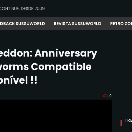
CONTINUE. DESDE 2009
EDBACK SUSSUWORLD
REVISTA SUSSUWORLD
RETRO ZO
ddon: Anniversary
kworms Compatible
nível !!
0
R