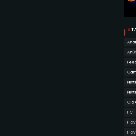
T
And
Anún
Fee
Ga
Nin
Nint
Old
PC
Play
Play