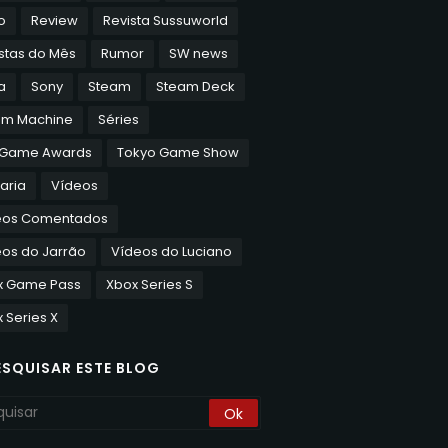
o
Review
Revista Sussuworld
stas do Mês
Rumor
SW news
a
Sony
Steam
Steam Deck
am Machine
Séries
 Game Awards
Tokyo Game Show
aria
Vídeos
eos Comentados
os do Jarrão
Vídeos do Luciano
x Game Pass
Xbox Series S
 Series X
ESQUISAR ESTE BLOG