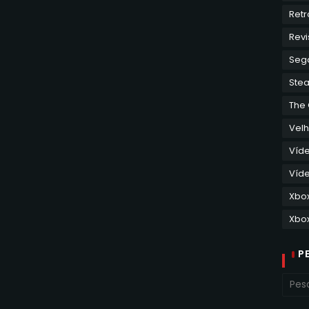
Retr
Revi
Seg
Ste
The
Velh
Víd
Víde
Xbo
Xbox
P