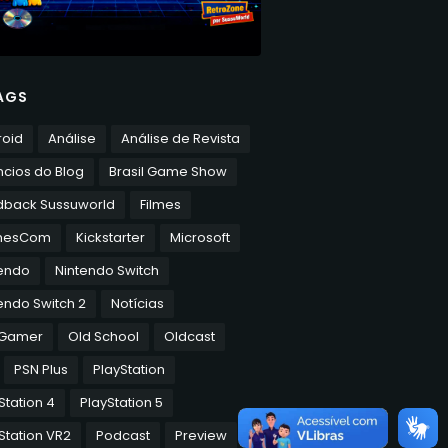
AGS
roid
Análise
Análise de Revista
cios do Blog
Brasil Game Show
dback Sussuworld
Filmes
mesCom
Kickstarter
Microsoft
tendo
Nintendo Switch
endo Switch 2
Notícias
 Gamer
Old School
Oldcast
PSN Plus
PlayStation
Station 4
PlayStation 5
Station VR2
Podcast
Preview