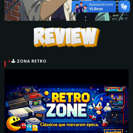
🕹 ZONA RETRO