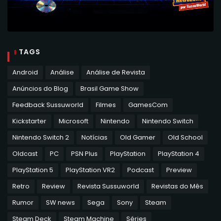
TAGS
Android
Análise
Análise de Revista
Anúncios do Blog
Brasil Game Show
Feedback Sussuworld
Filmes
GamesCom
Kickstarter
Microsoft
Nintendo
Nintendo Switch
Nintendo Switch 2
Notícias
Old Gamer
Old School
Oldcast
PC
PSN Plus
PlayStation
PlayStation 4
PlayStation 5
PlayStation VR2
Podcast
Preview
Retro
Review
Revista Sussuworld
Revistas do Mês
Rumor
SW news
Sega
Sony
Steam
Steam Deck
Steam Machine
Séries