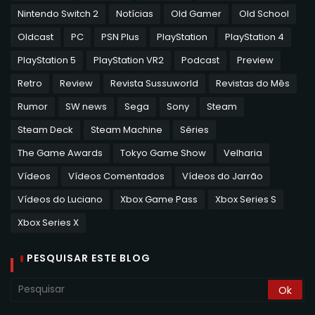
Nintendo Switch 2
Notícias
Old Gamer
Old School
Oldcast
PC
PSN Plus
PlayStation
PlayStation 4
PlayStation 5
PlayStation VR2
Podcast
Preview
Retro
Review
Revista Sussuworld
Revistas do Mês
Rumor
SW news
Sega
Sony
Steam
Steam Deck
Steam Machine
Séries
The Game Awards
Tokyo Game Show
Velharia
Vídeos
Vídeos Comentados
Vídeos do Jarrão
Vídeos do Luciano
Xbox Game Pass
Xbox Series S
Xbox Series X
PESQUISAR ESTE BLOG