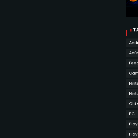
T
And
Anún
Fee
Ga
Nin
Nint
Old
PC
Play
Play