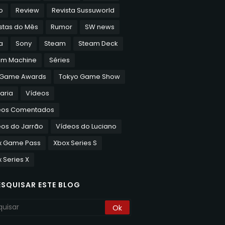
o
Review
Revista Sussuworld
stas do Mês
Rumor
SW news
a
Sony
Steam
Steam Deck
am Machine
Séries
 Game Awards
Tokyo Game Show
aria
Vídeos
eos Comentados
os do Jarrão
Vídeos do Luciano
x Game Pass
Xbox Series S
 Series X
ESQUISAR ESTE BLOG