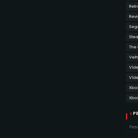
Retr
Revi
Seg
Ste
The
Velh
Víd
Víde
Xbo
Xbox
P