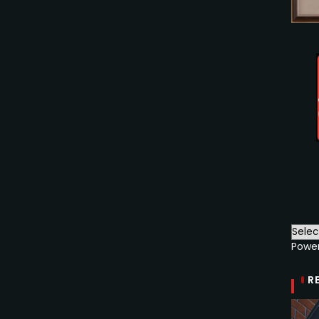
Powe
R