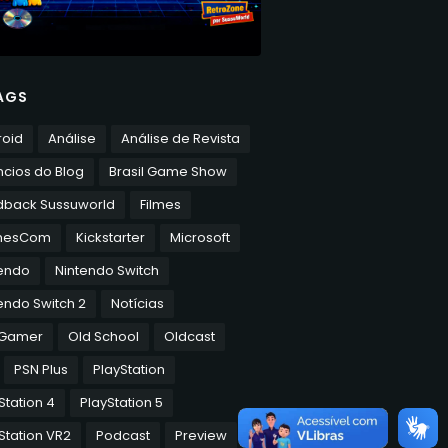
AGS
roid
Análise
Análise de Revista
cios do Blog
Brasil Game Show
dback Sussuworld
Filmes
mesCom
Kickstarter
Microsoft
tendo
Nintendo Switch
endo Switch 2
Notícias
 Gamer
Old School
Oldcast
PSN Plus
PlayStation
Station 4
PlayStation 5
Station VR2
Podcast
Preview