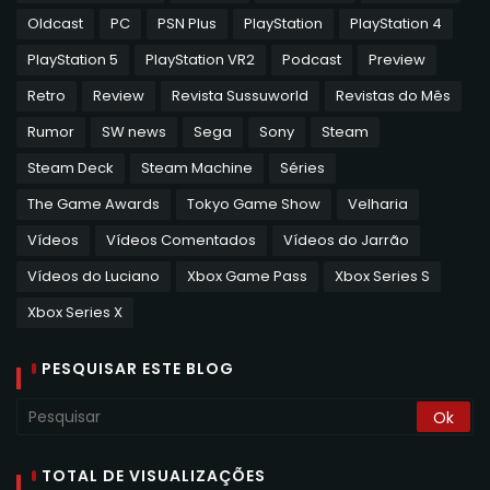
Oldcast
PC
PSN Plus
PlayStation
PlayStation 4
PlayStation 5
PlayStation VR2
Podcast
Preview
Retro
Review
Revista Sussuworld
Revistas do Mês
Rumor
SW news
Sega
Sony
Steam
Steam Deck
Steam Machine
Séries
The Game Awards
Tokyo Game Show
Velharia
Vídeos
Vídeos Comentados
Vídeos do Jarrão
Vídeos do Luciano
Xbox Game Pass
Xbox Series S
Xbox Series X
PESQUISAR ESTE BLOG
TOTAL DE VISUALIZAÇÕES