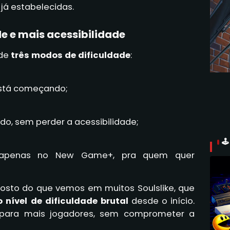
já estabelecidas.
de e mais acessibilidade
 de
três modos de dificuldade
:
está começando;
ado, sem perder a acessibilidade;

 apenas no New Game+, pra quem quer
sto do que vemos em muitos Soulslike, que
o nível de dificuldade brutal
desde o início.
o para mais jogadores, sem comprometer a