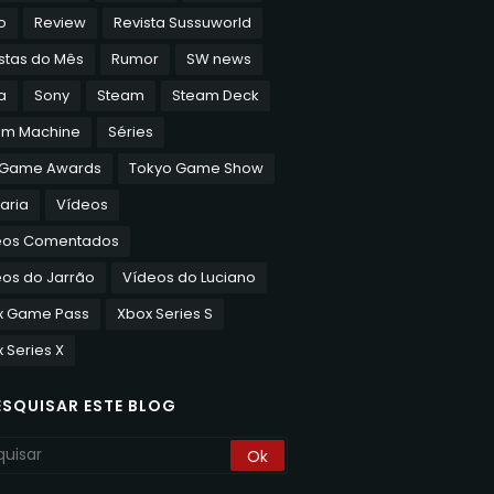
o
Review
Revista Sussuworld
stas do Mês
Rumor
SW news
a
Sony
Steam
Steam Deck
am Machine
Séries
 Game Awards
Tokyo Game Show
aria
Vídeos
eos Comentados
os do Jarrão
Vídeos do Luciano
x Game Pass
Xbox Series S
 Series X
ESQUISAR ESTE BLOG