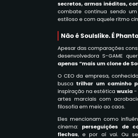
secretos, armas inéditas, co
combate continua sendo um d
estiloso e com aquele ritmo ci
Não é Soulslike. É Phant
Apesar das comparações const
desenvolvedora S-GAME quer
apenas “mais um clone de So
O CEO da empresa, conheci
busca
trilhar um caminho p
inspiração na estética
wuxia
- 
artes marciais com acrobaci
filosofia em meio ao caos.
Eles mencionam como influên
cinema:
perseguições de c
flechas
, e por aí vai. Ou s