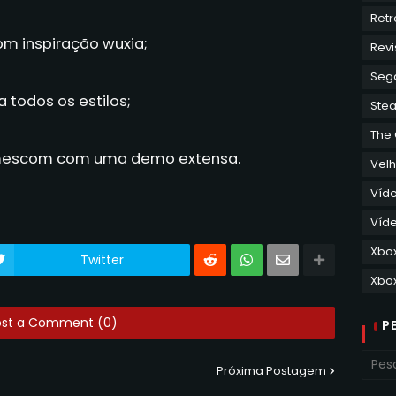
Retr
m inspiração wuxia;
Revi
Seg
a todos os estilos;
Ste
The
mescom com uma demo extensa.
Velh
Víd
Víde
Xbo
Twitter
Xbox
ost a Comment (0)
P
Próxima Postagem