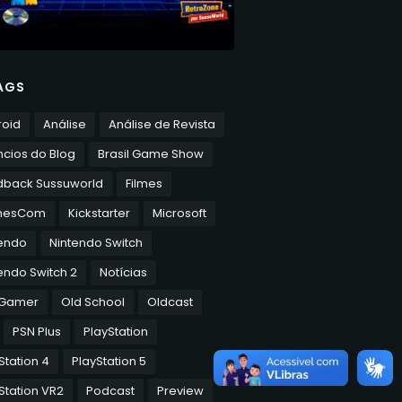
AGS
roid
Análise
Análise de Revista
cios do Blog
Brasil Game Show
dback Sussuworld
Filmes
mesCom
Kickstarter
Microsoft
tendo
Nintendo Switch
endo Switch 2
Notícias
 Gamer
Old School
Oldcast
PSN Plus
PlayStation
Station 4
PlayStation 5
Station VR2
Podcast
Preview