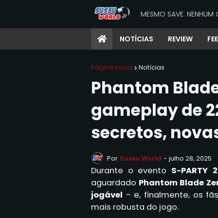
MESMO SAVE. NENHUM 
NOTÍCIAS
REVIEW
FE
Página inicial
Notícias
Phantom Blade
gameplay de 2
secretos, nova
Por
Sussu World
-
julho 28, 2025
Durante o evento
S-PARTY 2
aguardado
Phantom Blade Ze
jogável
- e, finalmente, os 
mais robusta do jogo.