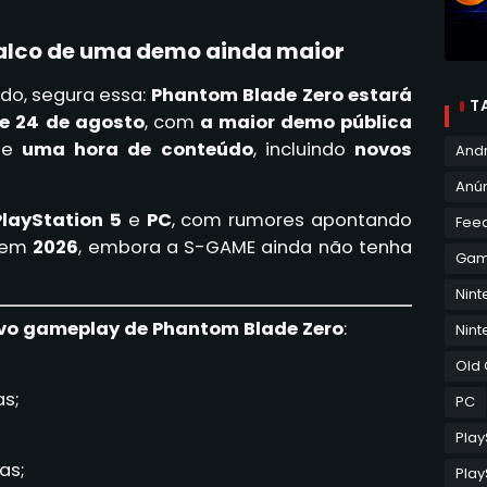
lco de uma demo ainda maior
ado, segura essa:
Phantom Blade Zero estará
T
 e 24 de agosto
, com
a maior demo pública
de
uma hora de conteúdo
, incluindo
novos
And
Anún
PlayStation 5
e
PC
, com rumores apontando
Fee
o em
2026
, embora a S-GAME ainda não tenha
Ga
Nin
ovo gameplay de Phantom Blade Zero
:
Nint
Old
as;
PC
Play
as;
Play