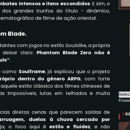
mbates intensos e itens escondidos
. E sim, o
os grandes trunfos do título - dinâmico,
nematográfico de filme de ação oriental.
om Blade.
antes com jogos no estilo
Soulslike
, a própria
 deixar claro:
Phantom Blade Zero não é
uls”
.
do como
Soulframe
, já explicou que o projeto
róprio dentro do gênero ARPG
, com forte
aquele estilo clássico dos filmes chineses de
as impossíveis, lutas em telhados e muita
Powe
cias diretas cenas que parecem saídas de
R
arruagem, duelos à chuva cercado por
eja, o foco aqui é
estilo e fluidez
, e não