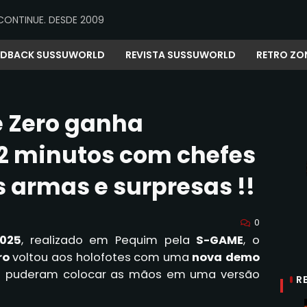
CONTINUE. DESDE 2009
EDBACK SUSSUWORLD
REVISTA SUSSUWORLD
RETRO ZO
 Zero ganha
2 minutos com chefes
s armas e surpresas !!
0
025
, realizado em Pequim pela
S-GAME
, o
ro
voltou aos holofotes com uma
nova demo
fãs puderam colocar as mãos em uma versão
R