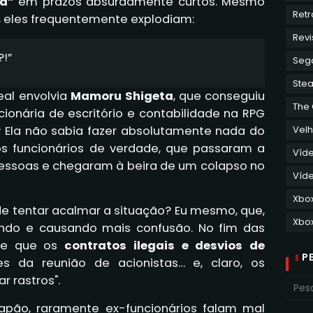
ca”
em prazos absurdamente curtos. Mesmo
Retr
r, eles frequentemente explodiam:
Revi
!”
Seg
Ste
eal envolvia
Mamoru Shigeta
, que conseguiu
The
onária de escritório e contabilidade na RPG
 Ela não sabia fazer absolutamente nada do
Velh
 os funcionários de verdade, que passaram a
Víd
pessoas e chegaram à beira de um colapso no
Víde
Xbo
de tentar acalmar a situação? Eu mesmo, que,
Xbox
ando e causando mais confusão. No fim das
rte que os
contratos ilegais e desvios de
P
 da reunião de acionistas… e, claro, os
r rastros".
apão, raramente ex-funcionários falam mal