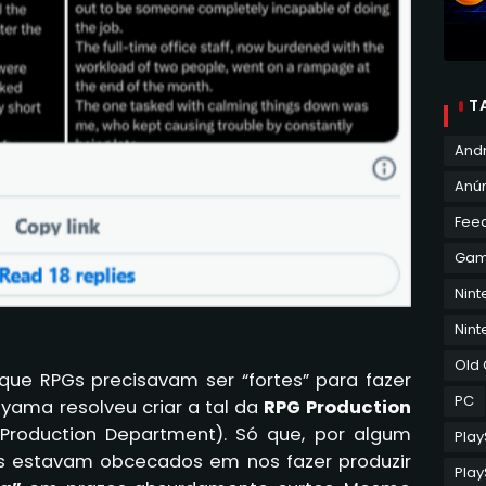
T
And
Anún
Fee
Ga
Nin
Nint
Old
que RPGs precisavam ser “fortes” para fazer
PC
yama resolveu criar a tal da
RPG Production
Production Department). Só que, por algum
Play
ões estavam obcecados em nos fazer produzir
Play