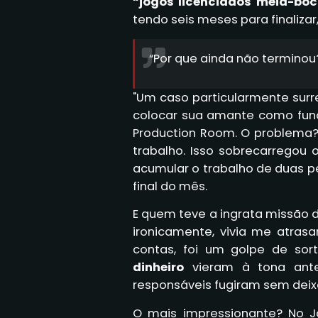
“jogos licenciados meia-bo
tendo seis meses para finaliza
“Por que ainda não terminou?
"Um caso particularmente surr
colocar sua amante como funci
Production Room. O problema?
trabalho. Isso sobrecarregou
acumular o trabalho de duas 
final do mês.
E quem teve a ingrata missão 
ironicamente, vivia me atras
contas, foi um golpe de so
dinheiro
vieram à tona antes
responsáveis fugiram sem deixa
O mais impressionante? No J