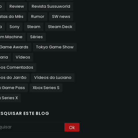
o
Review
Revista Sussuworld
stas do Mês
Rumor
SW news
a
Sony
Steam
Steam Deck
am Machine
Séries
 Game Awards
Tokyo Game Show
aria
Vídeos
eos Comentados
os do Jarrão
Vídeos do Luciano
x Game Pass
Xbox Series S
 Series X
ESQUISAR ESTE BLOG