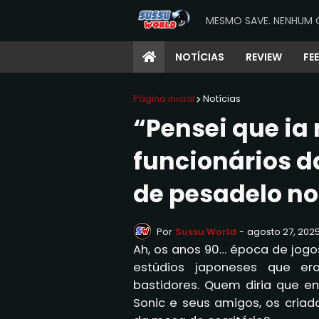
MESMO SAVE. NENHUM 
NOTÍCIAS
REVIEW
FE
Página inicial
Notícias
“Pensei que ia 
funcionários d
de pesadelo no
Por
Sussu World
-
agosto 27, 202
Ah, os anos 90… época de jogo
estúdios japoneses que e
bastidores. Quem diria que e
Sonic e seus amigos, os cria