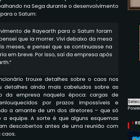
abalhando na Sega durante o desenvolvimento
para o Saturn:
olvimento de Rayearth para o Saturn foram
 pensei que ia morrer. Vivi debaixo da mesa
is meses, e pensei que se continuasse na
ia em breve. Por isso, saí da empresa após
rth.”
uncionário trouxe detalhes sobre o caos nos
u detalhes ainda mais cabeludos sobre as
ro da empresa naquela época: cargas de
enlouquecidos por prazos impossíveis e
Powe
uindo a amante de um dos diretores – que só
 a equipe. A sorte é que alguns esquemas
R
oram descobertos antes de uma reunião com
 caos.