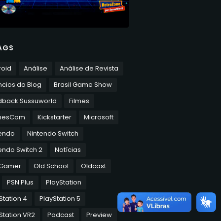
AGS
roid
Análise
Análise de Revista
cios do Blog
Brasil Game Show
dback Sussuworld
Filmes
mesCom
Kickstarter
Microsoft
tendo
Nintendo Switch
endo Switch 2
Notícias
 Gamer
Old School
Oldcast
PSN Plus
PlayStation
Station 4
PlayStation 5
Station VR2
Podcast
Preview