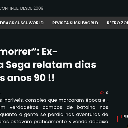
CONTINUE. DESDE 2009
EDBACK SUSSUWORLD
REVISTA SUSSUWORLD
RETRO ZO
morrer”: Ex-
a Sega relatam dias
s anos 90 !!
0
5
s incríveis, consoles que marcaram época e…
ram verdadeiros campos de batalha nos
nquanto a gente se perdia nas aventuras de
R
dores estavam praticamente vivendo debaixo