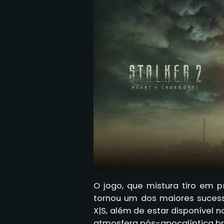
O jogo, que mistura tiro em pr
tornou um dos maiores sucess
X|S, além de estar disponível 
atmosfera pós-apocalíptica bru