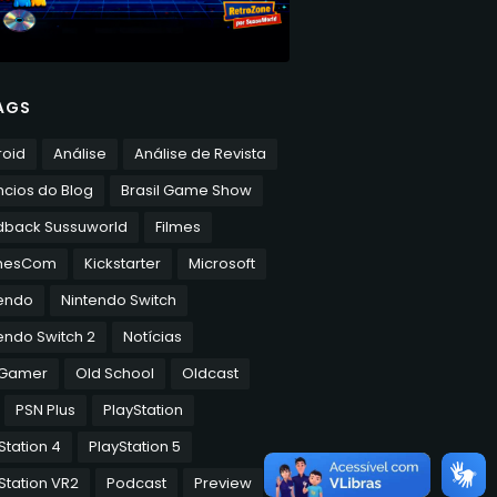
AGS
roid
Análise
Análise de Revista
cios do Blog
Brasil Game Show
dback Sussuworld
Filmes
mesCom
Kickstarter
Microsoft
tendo
Nintendo Switch
endo Switch 2
Notícias
 Gamer
Old School
Oldcast
PSN Plus
PlayStation
Station 4
PlayStation 5
Station VR2
Podcast
Preview