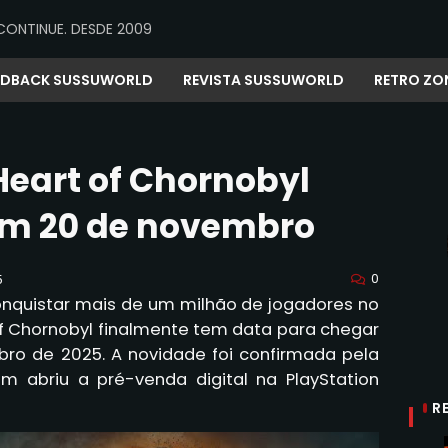
CONTINUE. DESDE 2009
EDBACK SUSSUWORLD
REVISTA SUSSUWORLD
RETRO ZO
: Heart of Chornobyl
em 20 de novembro
0
5
onquistar mais de um milhão de jogadores no
rt of Chornobyl finalmente tem data para chegar
bro de 2025. A novidade foi confirmada pela
abriu a pré-venda digital na PlayStation
R