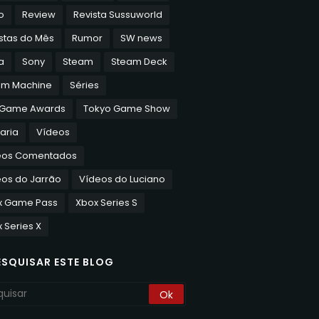
o
Review
Revista Sussuworld
stas do Mês
Rumor
SW news
a
Sony
Steam
Steam Deck
am Machine
Séries
 Game Awards
Tokyo Game Show
aria
Vídeos
eos Comentados
os do Jarrão
Vídeos do Luciano
x Game Pass
Xbox Series S
 Series X
ESQUISAR ESTE BLOG