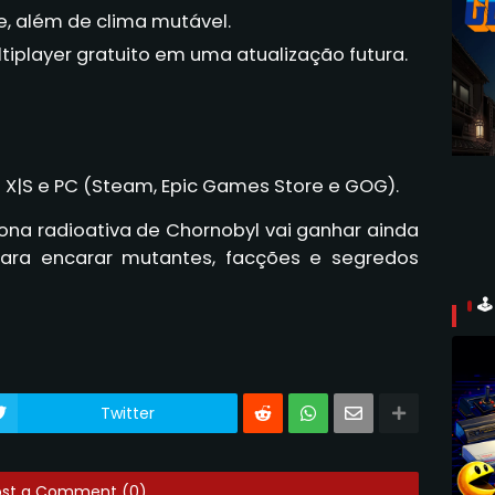
e, além de clima mutável.
iplayer gratuito em uma atualização futura.
s X|S e PC (Steam, Epic Games Store e GOG).
na radioativa de Chornobyl vai ganhar ainda
para encarar mutantes, facções e segredos

Twitter
ost a Comment (0)