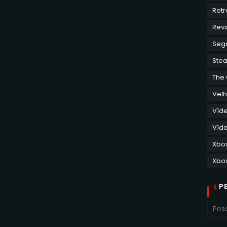
Retr
Revi
Seg
Ste
The
Velh
Víd
Víde
Xbo
Xbox
P