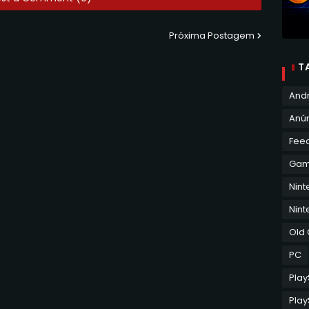
Próxima Postagem
T
And
Anún
Fee
Ga
Nin
Nint
Old
PC
Play
Play