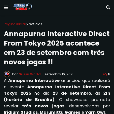
Página inicial
Notícias
Annapurna Interactive Direct
From Tokyo 2025 acontece
em 23 de setembro com três
novos jogos !!
0
Por
Sussu World
-
setembro 16, 2025
A
Annapurna Interactive
anunciou que realizará
o evento
Annapurna Interactive Direct From
Tokyo 2025
no dia
23 de setembro
, às
21h
(horário de Brasília)
. O showcase promete
revelar
três novos jogos
, desenvolvidos por
Iridium Studios
,
Marumittu Games
e
Yarn Owl
.