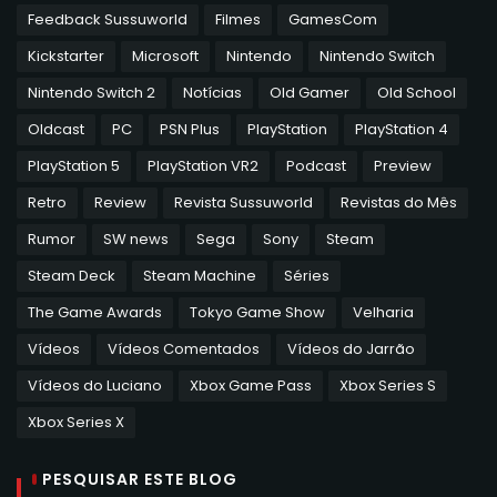
Feedback Sussuworld
Filmes
GamesCom
Kickstarter
Microsoft
Nintendo
Nintendo Switch
Nintendo Switch 2
Notícias
Old Gamer
Old School
Oldcast
PC
PSN Plus
PlayStation
PlayStation 4
PlayStation 5
PlayStation VR2
Podcast
Preview
Retro
Review
Revista Sussuworld
Revistas do Mês
Rumor
SW news
Sega
Sony
Steam
Steam Deck
Steam Machine
Séries
The Game Awards
Tokyo Game Show
Velharia
Vídeos
Vídeos Comentados
Vídeos do Jarrão
Vídeos do Luciano
Xbox Game Pass
Xbox Series S
Xbox Series X
PESQUISAR ESTE BLOG