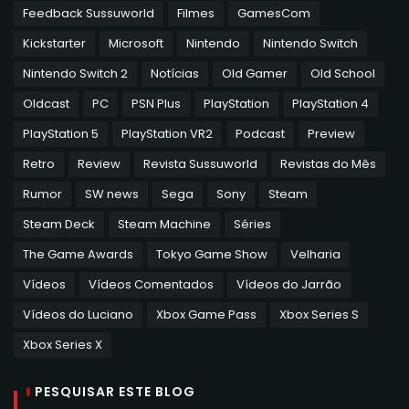
Feedback Sussuworld
Filmes
GamesCom
Kickstarter
Microsoft
Nintendo
Nintendo Switch
Nintendo Switch 2
Notícias
Old Gamer
Old School
Oldcast
PC
PSN Plus
PlayStation
PlayStation 4
PlayStation 5
PlayStation VR2
Podcast
Preview
Retro
Review
Revista Sussuworld
Revistas do Mês
Rumor
SW news
Sega
Sony
Steam
Steam Deck
Steam Machine
Séries
The Game Awards
Tokyo Game Show
Velharia
Vídeos
Vídeos Comentados
Vídeos do Jarrão
Vídeos do Luciano
Xbox Game Pass
Xbox Series S
Xbox Series X
PESQUISAR ESTE BLOG