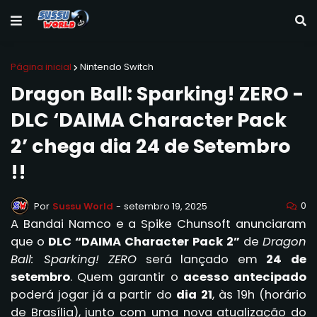
Página inicial
Nintendo Switch
Dragon Ball: Sparking! ZERO -
DLC ‘DAIMA Character Pack
2’ chega dia 24 de Setembro
!!
0
Por
Sussu World
-
setembro 19, 2025
A Bandai Namco e a Spike Chunsoft anunciaram
que o
DLC “DAIMA Character Pack 2”
de
Dragon
Ball: Sparking! ZERO
será lançado em
24 de
setembro
. Quem garantir o
acesso antecipado
poderá jogar já a partir do
dia 21
, às 19h (horário
de Brasília), junto com uma nova atualização do