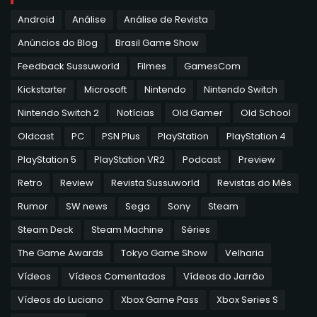
Android
Análise
Análise de Revista
Anúncios do Blog
Brasil Game Show
Feedback Sussuworld
Filmes
GamesCom
Kickstarter
Microsoft
Nintendo
Nintendo Switch
Nintendo Switch 2
Notícias
Old Gamer
Old School
Oldcast
PC
PSN Plus
PlayStation
PlayStation 4
PlayStation 5
PlayStation VR2
Podcast
Preview
Retro
Review
Revista Sussuworld
Revistas do Mês
Rumor
SW news
Sega
Sony
Steam
Steam Deck
Steam Machine
Séries
The Game Awards
Tokyo Game Show
Velharia
Vídeos
Vídeos Comentados
Vídeos do Jarrão
Vídeos do Luciano
Xbox Game Pass
Xbox Series S