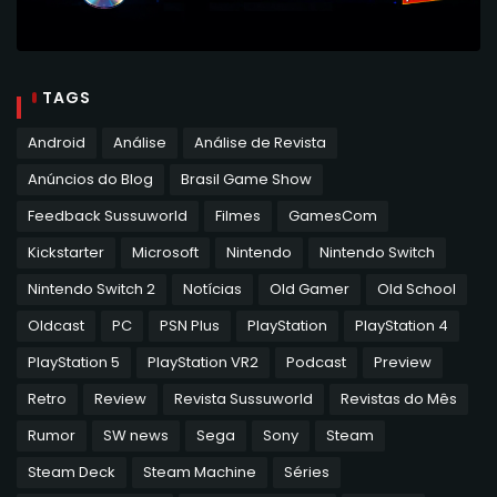
TAGS
Android
Análise
Análise de Revista
Anúncios do Blog
Brasil Game Show
Feedback Sussuworld
Filmes
GamesCom
Kickstarter
Microsoft
Nintendo
Nintendo Switch
Nintendo Switch 2
Notícias
Old Gamer
Old School
Oldcast
PC
PSN Plus
PlayStation
PlayStation 4
PlayStation 5
PlayStation VR2
Podcast
Preview
Retro
Review
Revista Sussuworld
Revistas do Mês
Rumor
SW news
Sega
Sony
Steam
Steam Deck
Steam Machine
Séries