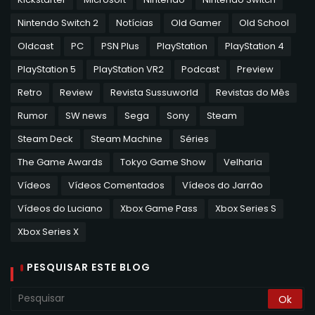
Nintendo Switch 2
Notícias
Old Gamer
Old School
Oldcast
PC
PSN Plus
PlayStation
PlayStation 4
PlayStation 5
PlayStation VR2
Podcast
Preview
Retro
Review
Revista Sussuworld
Revistas do Mês
Rumor
SW news
Sega
Sony
Steam
Steam Deck
Steam Machine
Séries
The Game Awards
Tokyo Game Show
Velharia
Vídeos
Vídeos Comentados
Vídeos do Jarrão
Vídeos do Luciano
Xbox Game Pass
Xbox Series S
Xbox Series X
PESQUISAR ESTE BLOG