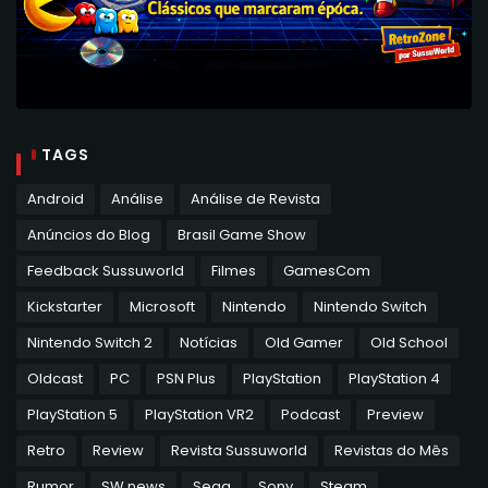
TAGS
Android
Análise
Análise de Revista
Anúncios do Blog
Brasil Game Show
Feedback Sussuworld
Filmes
GamesCom
Kickstarter
Microsoft
Nintendo
Nintendo Switch
Nintendo Switch 2
Notícias
Old Gamer
Old School
Oldcast
PC
PSN Plus
PlayStation
PlayStation 4
PlayStation 5
PlayStation VR2
Podcast
Preview
Retro
Review
Revista Sussuworld
Revistas do Mês
Rumor
SW news
Sega
Sony
Steam