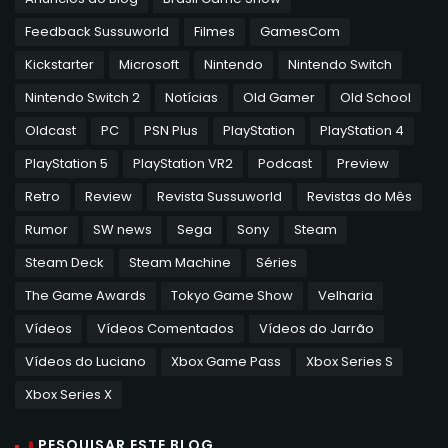
Feedback Sussuworld
Filmes
GamesCom
Kickstarter
Microsoft
Nintendo
Nintendo Switch
Nintendo Switch 2
Notícias
Old Gamer
Old School
Oldcast
PC
PSN Plus
PlayStation
PlayStation 4
PlayStation 5
PlayStation VR2
Podcast
Preview
Retro
Review
Revista Sussuworld
Revistas do Mês
Rumor
SW news
Sega
Sony
Steam
Steam Deck
Steam Machine
Séries
The Game Awards
Tokyo Game Show
Velharia
Vídeos
Vídeos Comentados
Vídeos do Jarrão
Vídeos do Luciano
Xbox Game Pass
Xbox Series S
Xbox Series X
PESQUISAR ESTE BLOG