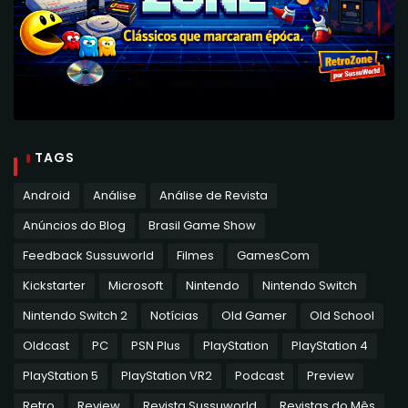
TAGS
Android
Análise
Análise de Revista
Anúncios do Blog
Brasil Game Show
Feedback Sussuworld
Filmes
GamesCom
Kickstarter
Microsoft
Nintendo
Nintendo Switch
Nintendo Switch 2
Notícias
Old Gamer
Old School
Oldcast
PC
PSN Plus
PlayStation
PlayStation 4
PlayStation 5
PlayStation VR2
Podcast
Preview
Retro
Review
Revista Sussuworld
Revistas do Mês