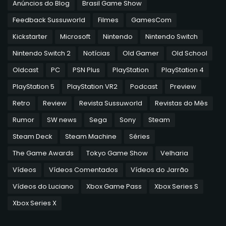
Anúncios do Blog
Brasil Game Show
Feedback Sussuworld
Filmes
GamesCom
Kickstarter
Microsoft
Nintendo
Nintendo Switch
Nintendo Switch 2
Notícias
Old Gamer
Old School
Oldcast
PC
PSN Plus
PlayStation
PlayStation 4
PlayStation 5
PlayStation VR2
Podcast
Preview
Retro
Review
Revista Sussuworld
Revistas do Mês
Rumor
SW news
Sega
Sony
Steam
Steam Deck
Steam Machine
Séries
The Game Awards
Tokyo Game Show
Velharia
Vídeos
Vídeos Comentados
Vídeos do Jarrão
Vídeos do Luciano
Xbox Game Pass
Xbox Series S
Xbox Series X