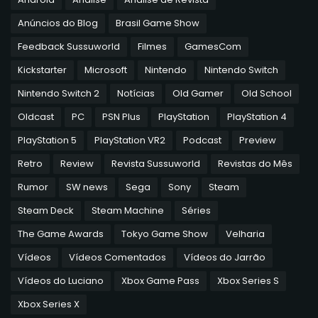
Anúncios do Blog
Brasil Game Show
Feedback Sussuworld
Filmes
GamesCom
Kickstarter
Microsoft
Nintendo
Nintendo Switch
Nintendo Switch 2
Notícias
Old Gamer
Old School
Oldcast
PC
PSN Plus
PlayStation
PlayStation 4
PlayStation 5
PlayStation VR2
Podcast
Preview
Retro
Review
Revista Sussuworld
Revistas do Mês
Rumor
SW news
Sega
Sony
Steam
Steam Deck
Steam Machine
Séries
The Game Awards
Tokyo Game Show
Velharia
Vídeos
Vídeos Comentados
Vídeos do Jarrão
Vídeos do Luciano
Xbox Game Pass
Xbox Series S
Xbox Series X