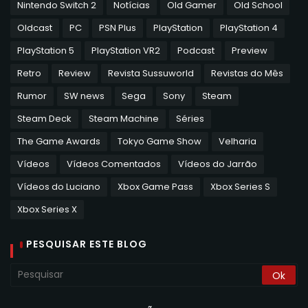
Nintendo Switch 2
Notícias
Old Gamer
Old School
Oldcast
PC
PSN Plus
PlayStation
PlayStation 4
PlayStation 5
PlayStation VR2
Podcast
Preview
Retro
Review
Revista Sussuworld
Revistas do Mês
Rumor
SW news
Sega
Sony
Steam
Steam Deck
Steam Machine
Séries
The Game Awards
Tokyo Game Show
Velharia
Vídeos
Vídeos Comentados
Vídeos do Jarrão
Vídeos do Luciano
Xbox Game Pass
Xbox Series S
Xbox Series X
PESQUISAR ESTE BLOG