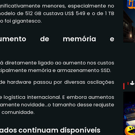
ignificativamente menores, especialmente no
delo de 512 GB custava US$ 549 e o de 1 TB
to foi gigantesco.
aumento de memória e
stá diretamente ligado ao aumento nos custos
ncipalmente memória e armazenamento SSD.
de hardware passou por diversas oscilações

 logística internacional. E embora aumentos
tamente novidade…o tamanho desse reajuste
a comunidade.
ados continuam disponíveis