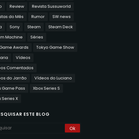
o
Review
Revista Sussuworld
stas do Mês
Rumor
SW news
a
Sony
Steam
Steam Deck
am Machine
Séries
 Game Awards
Tokyo Game Show
aria
Vídeos
eos Comentados
os do Jarrão
Vídeos do Luciano
x Game Pass
Xbox Series S
 Series X
ESQUISAR ESTE BLOG