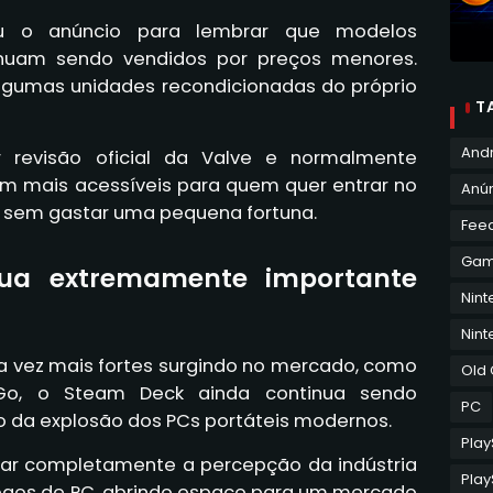
u o anúncio para lembrar que modelos
tinuam sendo vendidos por preços menores.
 algumas unidades recondicionadas do próprio
T
And
 revisão oficial da Valve e normalmente
m mais acessíveis para quem quer entrar no
Anún
m sem gastar uma pequena fortuna.
Fee
Ga
ua extremamente importante
Nin
Nint
vez mais fortes surgindo no mercado, como
Old
Go, o Steam Deck ainda continua sendo
PC
 da explosão dos PCs portáteis modernos.
Play
mar completamente a percepção da indústria
Play
ogos de PC, abrindo espaço para um mercado