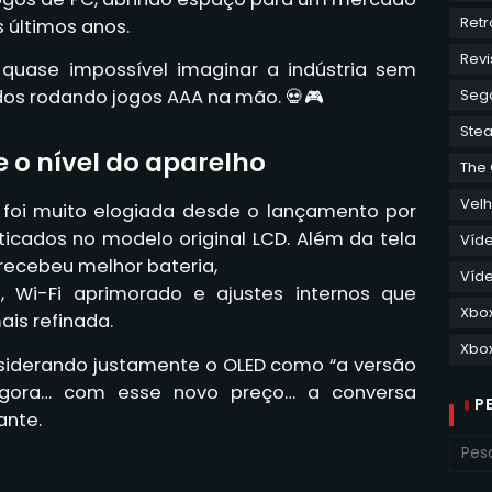
Retr
 últimos anos.
Revi
quase impossível imaginar a indústria sem
Seg
dos rodando jogos AAA na mão. 💀🎮
Ste
 o nível do aparelho
The
Velh
foi muito elogiada desde o lançamento por
ticados no modelo original LCD. Além da tela
Víd
 recebeu melhor bateria,
Víde
, Wi-Fi aprimorado e ajustes internos que
Xbo
ais refinada.
Xbox
nsiderando justamente o OLED como “a versão
 Agora… com esse novo preço… a conversa
P
ante.