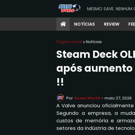
MESMO SAVE. NENHUM 
NOTÍCIAS
REVIEW
FE
Página inicial
Notícias
Steam Deck OLE
após aumento 
!!
Por
Sussu World
-
maio 27, 2026
A Valve anunciou oficialment
Segundo a empresa, a muda
custos de memória e armaze
setores da indústria de tecnol