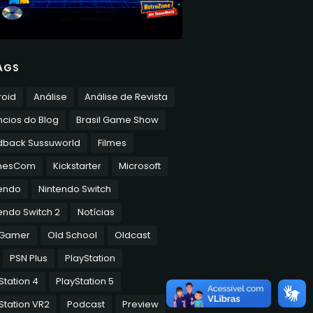
AGS
roid
Análise
Análise de Revista
cios do Blog
Brasil Game Show
dback Sussuworld
Filmes
mesCom
Kickstarter
Microsoft
tendo
Nintendo Switch
endo Switch 2
Notícias
 Gamer
Old School
Oldcast
PSN Plus
PlayStation
Station 4
PlayStation 5
Station VR2
Podcast
Preview