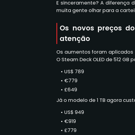
E sinceramente? A diferença d
muita gente olhar para a cartei
Os novos preços d
atenção
Os aumentos foram aplicados t
O Steam Deck OLED de 512 GB p
US$ 789
€779
£649
Já o modelo de 1 TB agora cust
US$ 949
€919
£779