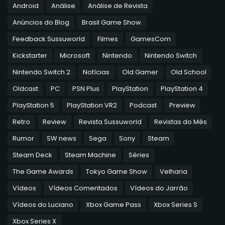
Android
Análise
Análise de Revista
Anúncios do Blog
Brasil Game Show
Feedback Sussuworld
Filmes
GamesCom
Kickstarter
Microsoft
Nintendo
Nintendo Switch
Nintendo Switch 2
Notícias
Old Gamer
Old School
Oldcast
PC
PSN Plus
PlayStation
PlayStation 4
PlayStation 5
PlayStation VR2
Podcast
Preview
Retro
Review
Revista Sussuworld
Revistas do Mês
Rumor
SW news
Sega
Sony
Steam
Steam Deck
Steam Machine
Séries
The Game Awards
Tokyo Game Show
Velharia
Vídeos
Vídeos Comentados
Vídeos do Jarrão
Vídeos do Luciano
Xbox Game Pass
Xbox Series S
Xbox Series X