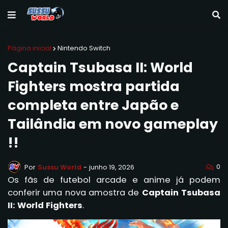
Página inicial
Nintendo Switch
Captain Tsubasa II: World
Fighters mostra partida
completa entre Japão e
Tailândia em novo gameplay
!!
0
Por
Sussu World
-
junho 19, 2026
Os fãs de futebol arcade e anime já podem
conferir uma nova amostra de
Captain Tsubasa
II: World Fighters
.