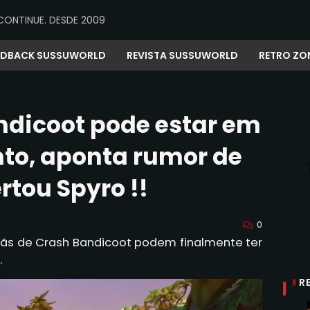
CONTINUE. DESDE 2009
EDBACK SUSSUWORLD
REVISTA SUSSUWORLD
RETRO ZO
ndicoot pode estar em
to, aponta rumor de
rtou Spyro !!
0
 fãs de Crash Bandicoot podem finalmente ter
.
R