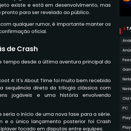
ojeto existe e está em desenvolvimento, mas
pronto para ser revelado ao público.
com qualquer rumor, é importante manter os
T
onfirmação oficial.
And
ãs de Crash
Anún
Fee
e tempo desde a última aventura principal do
Ga
Nin
ot 4: It's About Time foi muito bem recebido
ma sequência direta da trilogia clássica com
Nint
ens jogáveis e uma história envolvendo
Old
PC
seria o início de uma nova fase para a série.
Play
 e o único lançamento posterior foi Crash
Play
iplayer focado em disputas entre equipes.