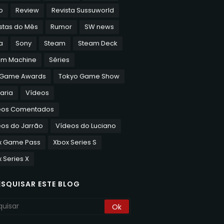
o
Review
Revista Sussuworld
stas do Mês
Rumor
SW news
a
Sony
Steam
Steam Deck
am Machine
Séries
 Game Awards
Tokyo Game Show
aria
Vídeos
eos Comentados
os do Jarrão
Vídeos do Luciano
x Game Pass
Xbox Series S
 Series X
ESQUISAR ESTE BLOG