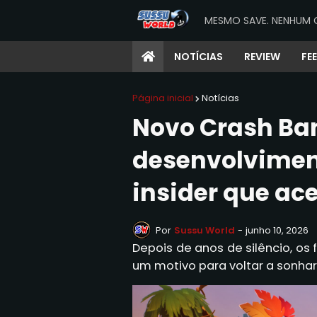
MESMO SAVE. NENHUM 
NOTÍCIAS
REVIEW
FE
Página inicial
Notícias
Novo Crash Ba
desenvolvimen
insider que ace
Por
Sussu World
-
junho 10, 2026
Depois de anos de silêncio, os
um motivo para voltar a sonhar