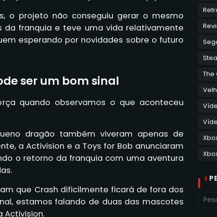
Retr
es, o projeto não conseguiu gerar o mesmo
Revi
s da franquia e teve uma vida relativamente
guem esperando por novidades sobre o futuro
Seg
Ste
The
ode ser um bom sinal
Velh
orça quando observamos o que aconteceu
Víd
Víde
equeno dragão também viveram apenas de
Xbo
nte, a Activision e a Toys for Bob anunciaram
Xbox
ndo o retorno da franquia com uma aventura
as.
P
tam que Crash dificilmente ficará de fora dos
final, estamos falando de duas das mascotes
 Activision.