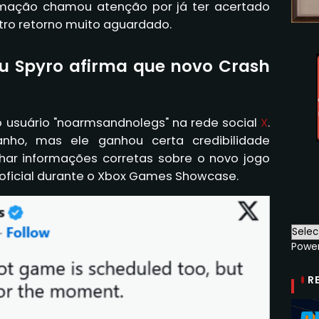
rmação chamou atenção por já ter acertado
tro retorno muito aguardado.
ou Spyro afirma que novo Crash
o usuário "noarmsandnolegs" na rede social
X
.
ho, mas ele ganhou certa credibilidade
ar informações corretas sobre o novo jogo
 oficial durante o Xbox Games Showcase.
Powe
R