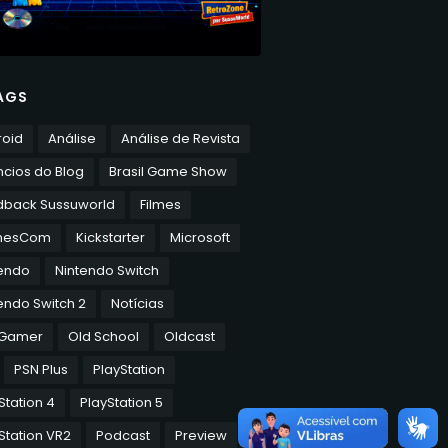
AGS
roid
Análise
Análise de Revista
cios do Blog
Brasil Game Show
dback Sussuworld
Filmes
mesCom
Kickstarter
Microsoft
tendo
Nintendo Switch
endo Switch 2
Notícias
 Gamer
Old School
Oldcast
PSN Plus
PlayStation
Station 4
PlayStation 5
Station VR2
Podcast
Preview