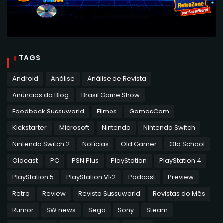
TAGS
Android
Análise
Análise de Revista
Anúncios do Blog
Brasil Game Show
Feedback Sussuworld
Filmes
GamesCom
Kickstarter
Microsoft
Nintendo
Nintendo Switch
Nintendo Switch 2
Notícias
Old Gamer
Old School
Oldcast
PC
PSN Plus
PlayStation
PlayStation 4
PlayStation 5
PlayStation VR2
Podcast
Preview
Retro
Review
Revista Sussuworld
Revistas do Mês
Rumor
SW news
Sega
Sony
Steam