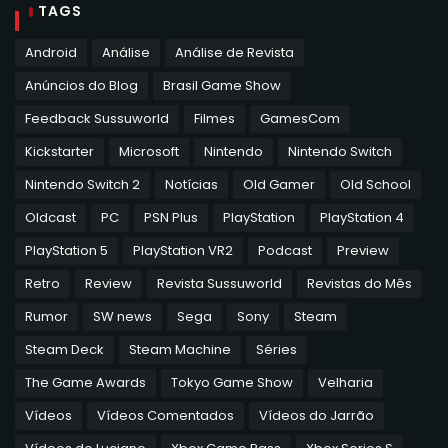
TAGS
Android
Análise
Análise de Revista
Anúncios do Blog
Brasil Game Show
Feedback Sussuworld
Filmes
GamesCom
Kickstarter
Microsoft
Nintendo
Nintendo Switch
Nintendo Switch 2
Notícias
Old Gamer
Old School
Oldcast
PC
PSN Plus
PlayStation
PlayStation 4
PlayStation 5
PlayStation VR2
Podcast
Preview
Retro
Review
Revista Sussuworld
Revistas do Mês
Rumor
SW news
Sega
Sony
Steam
Steam Deck
Steam Machine
Séries
The Game Awards
Tokyo Game Show
Velharia
Vídeos
Vídeos Comentados
Vídeos do Jarrão