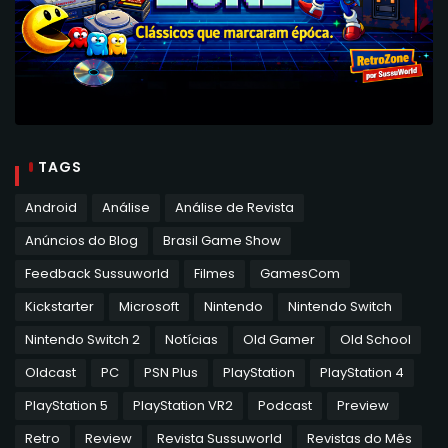
TAGS
Android
Análise
Análise de Revista
Anúncios do Blog
Brasil Game Show
Feedback Sussuworld
Filmes
GamesCom
Kickstarter
Microsoft
Nintendo
Nintendo Switch
Nintendo Switch 2
Notícias
Old Gamer
Old School
Oldcast
PC
PSN Plus
PlayStation
PlayStation 4
PlayStation 5
PlayStation VR2
Podcast
Preview
Retro
Review
Revista Sussuworld
Revistas do Mês