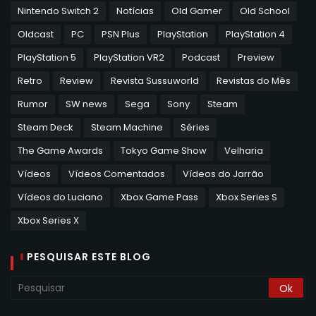
Nintendo Switch 2
Notícias
Old Gamer
Old School
Oldcast
PC
PSN Plus
PlayStation
PlayStation 4
PlayStation 5
PlayStation VR2
Podcast
Preview
Retro
Review
Revista Sussuworld
Revistas do Mês
Rumor
SW news
Sega
Sony
Steam
Steam Deck
Steam Machine
Séries
The Game Awards
Tokyo Game Show
Velharia
Vídeos
Vídeos Comentados
Vídeos do Jarrão
Vídeos do Luciano
Xbox Game Pass
Xbox Series S
Xbox Series X
PESQUISAR ESTE BLOG