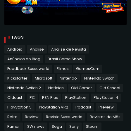
TAGS
Android
Análise
Análise de Revista
Anúncios do Blog
Brasil Game Show
Feedback Sussuworld
Filmes
GamesCom
Kickstarter
Microsoft
Nintendo
Nintendo Switch
Nintendo Switch 2
Notícias
Old Gamer
Old School
Oldcast
PC
PSN Plus
PlayStation
PlayStation 4
PlayStation 5
PlayStation VR2
Podcast
Preview
Retro
Review
Revista Sussuworld
Revistas do Mês
Rumor
SW news
Sega
Sony
Steam